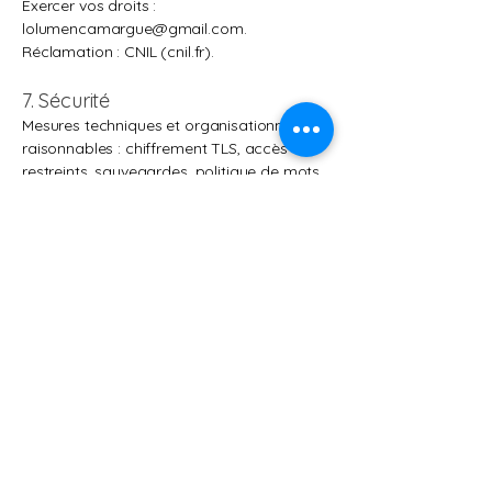
Exercer vos droits :
lolumencamargue@gmail.com.
Réclamation : CNIL (cnil.fr).
7. Sécurité
Mesures techniques et organisationnelles
raisonnables : chiffrement TLS, accès
restreints, sauvegardes, politique de mots
de passe, journalisation.
8. Cookies & traceurs
Bandeau de consentement conforme ;
possibilité de paramétrer à tout moment
via le lien « Gérer mes cookies ».
Catégories : indispensables (exempts),
préférences, mesure d’audience,
marketing.
9. Photos & témoignages clients
Publication avec consentement ; possibilité
de retrait sur simple demande.